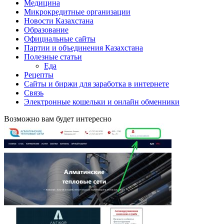
Медицина
Микрокредитные организации
Новости Казахстана
Образование
Официальные сайты
Партии и объединения Казахстана
Полезные статьи
Еда
Рецепты
Сайты и биржи для заработка в интернете
Связь
Электронные кошельки и онлайн обменники
Возможно вам будет интересно