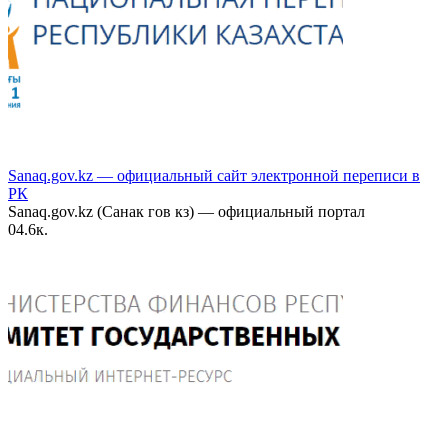
Sanaq.gov.kz — официальный сайт электронной переписи в
РК
Sanaq.gov.kz (Санак гов кз) — официальный портал
0
4.6к.