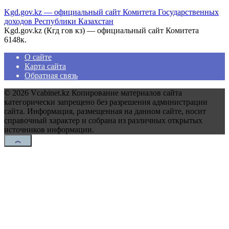
Kgd.gov.kz — официальный сайт Комитета Государственных
доходов Республики Казахстан
Kgd.gov.kz (Кгд гов кз) — официальный сайт Комитета
6
148к.
О сайте
Карта сайта
Обратная связь
© 2026 Vcabinet.kz Копирование материалов сайта
категорически запрещено без разрешения администрации
сайта. Информация, размещенная на данном сайте, носит
справочный характер и собрана из различных открытых
источников информации.