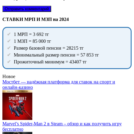
СТАВКИ МРП И МЗП на 2024
1 МРП = 3 692 тг
1 МЗП = 85 000 тг
Размер базовой пенсии = 28215 тг
Минимальный размер пенсии = 57 853 тг
Прожиточный минимум = 43407 тг
Новое
Мостбет — надёжная платформа для ставок на спорт и
онлайн-казино
Marvel’s Spider-Man 2 в Steam – обзор и как получить игру
бесплатно