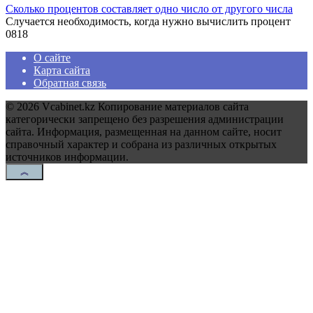
Сколько процентов составляет одно число от другого числа
Случается необходимость, когда нужно вычислить процент
0
818
О сайте
Карта сайта
Обратная связь
© 2026 Vcabinet.kz Копирование материалов сайта
категорически запрещено без разрешения администрации
сайта. Информация, размещенная на данном сайте, носит
справочный характер и собрана из различных открытых
источников информации.