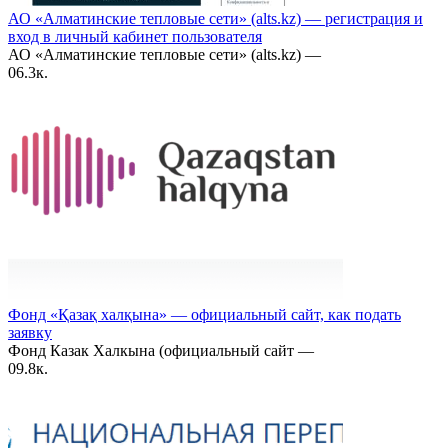
АО «Алматинские тепловые сети» (alts.kz) — регистрация и
вход в личный кабинет пользователя
АО «Алматинские тепловые сети» (alts.kz) —
0
6.3к.
Фонд «Қазақ халқына» — официальный сайт, как подать
заявку
Фонд Казак Халкына (официальный сайт —
0
9.8к.