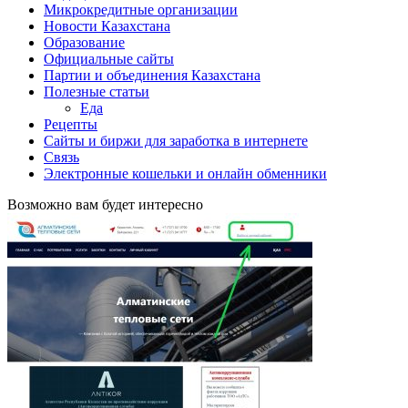
Микрокредитные организации
Новости Казахстана
Образование
Официальные сайты
Партии и объединения Казахстана
Полезные статьи
Еда
Рецепты
Сайты и биржи для заработка в интернете
Связь
Электронные кошельки и онлайн обменники
Возможно вам будет интересно