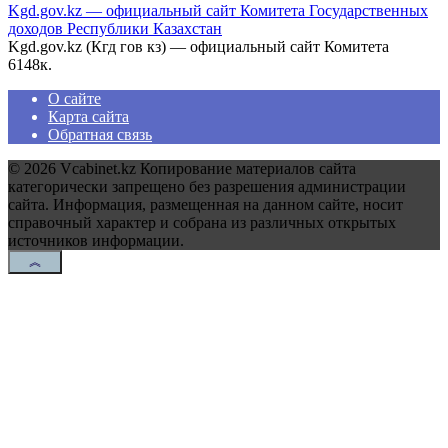
Kgd.gov.kz — официальный сайт Комитета Государственных
доходов Республики Казахстан
Kgd.gov.kz (Кгд гов кз) — официальный сайт Комитета
6
148к.
О сайте
Карта сайта
Обратная связь
© 2026 Vcabinet.kz Копирование материалов сайта
категорически запрещено без разрешения администрации
сайта. Информация, размещенная на данном сайте, носит
справочный характер и собрана из различных открытых
источников информации.