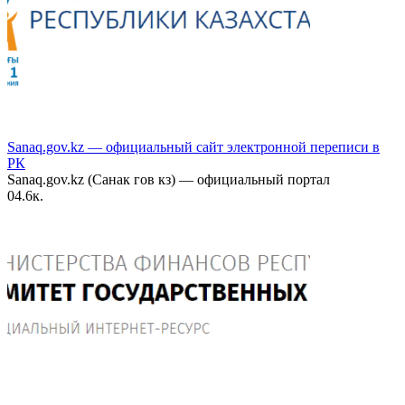
Sanaq.gov.kz — официальный сайт электронной переписи в
РК
Sanaq.gov.kz (Санак гов кз) — официальный портал
0
4.6к.