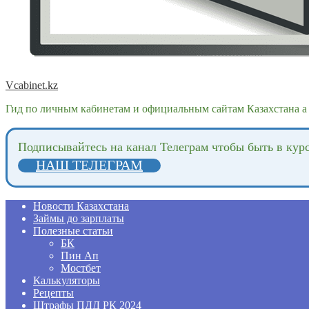
Vcabinet.kz
Гид по личным кабинетам и официальным сайтам Казахстана а 
Подпиcывайтесь на канал Телеграм чтобы быть в кур
НАШ ТЕЛЕГРАМ
Новости Казахстана
Займы до зарплаты
Полезные статьи
БК
Пин Ап
Мостбет
Калькуляторы
Рецепты
Штрафы ПДД РК 2024