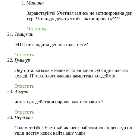
Машина
Здравствуйте! Учетная запись не активирована деп
тур. Что надо делать чтобы активировать????
Ответить
Темирлан
ЭЦП не валдина деп шығады неге?
Ответить
Гульнур
Оқу орталығыма мемлекет тарапынан субсидия алғым
келеді. IT технологияларды дамытуды көздеймін
Ответить
Айгуль
истек срк действия пароля. как исправить?
Ответить
Перизат
Салеметсізбе! Учетный аккаунт заблокирован деп тұр ол
үшін нестеу керек қайта ашу үшін