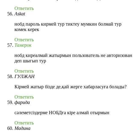
Ответить
Askat
нобд пароль кирмей тур тиктеу мумкин болмай тур
комек керек
Ответить
Тамерок
нобд киреалмай жатырмын пользователь не авторизован
деп шыгып тур
Ответить
ГУЛЖАН
Кірмей жатыр бізде де,қай жерге хабарласуға болады?
Ответить
фарида
сәлеметсіздерме НОБДға кіре алмай отырмын
Ответить
Мадина