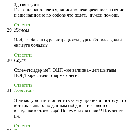
Здравствуйте
Графа не наполняется,написано некорректное значение
и еще написано no options что делать, нужен помощь
Ответить
Жансая
Нобд ға баланың регистрациясы дұрыс болмаса қалай
енгізуге болады?
Ответить
Сауле
Сәлеметсіздер ме?! ЭЦП «не валидна» деп шығады,
НОБД кіре слмай отырмыз неге?
Ответить
Амангелді
Я не могу войти и оплатить за эту пробный, потому что
вот так вышло: по данным нобд вы не являетесь
выпуснком этого года! Почему так вышло!? Помогите
пж
Ответить