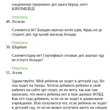
соединение преровано деп шыға береді ,неге
КІРІЛМЕЙДІ
Ответить
Тогжан
Сәлеметсіз бе? Базадан шығып кетіп едім, бірақ әлі де
студент деп тұр қалай жасасақ болады
Ответить
Шарбат
Сәлеметсіздер ме! Сертификат отозван деп шығып тұр
не істеуге болады?
Ответить
Асема
Здравствуйте. Мой ребенок не ходит в детский сад. Но
она ходит на танцы. Хотела добавить ребенка в свой
кабинет на сайте арт спорт, но не могу, так как там
написано, что моего ребенка нет в базе данных НОБД.
Как его туда добавить, если он не ходит в дошкольное
учреждение. Или получается что, если ребенок не ходит
в детский сад, то он не может получить квоту на секции