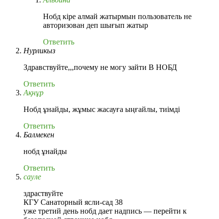
Нобд кіре алмай жатырмын пользователь не
авторизован деп шығып жатыр
Ответить
Нурликыз
Здравствуйте,,,почему не могу зайти В НОБД
Ответить
Ақнұр
Нобд ұнайды, жұмыс жасауға ыңғайлы, тиімді
Ответить
Балмекен
нобд ұнайды
Ответить
сауле
здраствуйте
КГУ Санаторный ясли-сад 38
уже третий день нобд дает надпись — перейти к