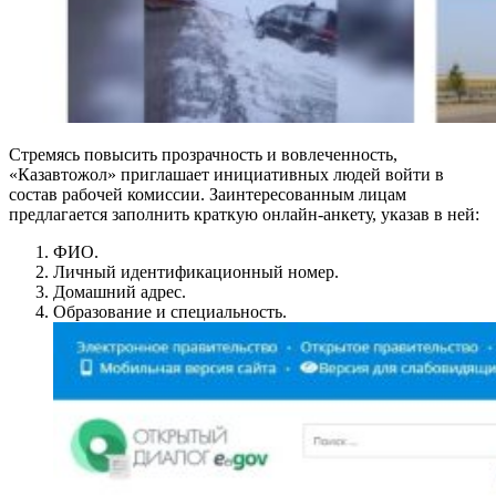
Стремясь повысить прозрачность и вовлеченность,
«Казавтожол» приглашает инициативных людей войти в
состав рабочей комиссии. Заинтересованным лицам
предлагается заполнить краткую онлайн-анкету, указав в ней:
ФИО.
Личный идентификационный номер.
Домашний адрес.
Образование и специальность.