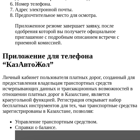
Номер телефона.
Адрес электронной почты.
Предпочтительное место для осмотра.
Приложенное резюме завершает заявку, после
одобрения которой вы получаете официальное
приглашение с подробным описанием встречи с
приемной комиссией.
Приложение для телефона
“КазАвтоЖол”
Личный кабинет пользователя платных дорог, созданный для
предоставления владельцам транспортных средств
исчерпывающих данных и транзакционных возможностей в
отношении платных дорог в Казахстане, является
краеугольной функцией. Регистрация открывает набор
бесплатных инструментов для тех, чьи транспортные средства
зарегистрированы в Казахстане, позволяя:
Управление транспортным средством.
Справки о балансе.