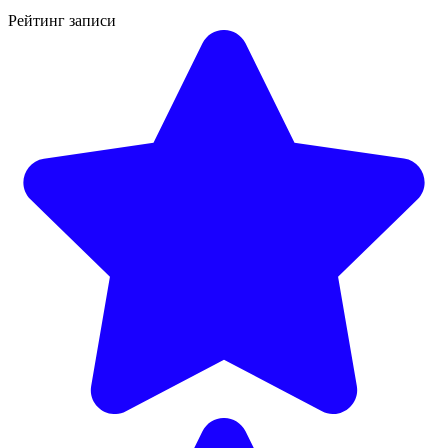
Рейтинг записи