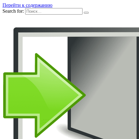
Перейти к содержанию
Search for: