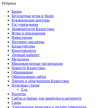
Рубрики
Банки
Бесплатные игры в Steam
Букмекерские конторы
Гос учреждения
Знаменитости Казахстана
Игры и приложения
Инвестиции
Интернет магазины
Калькуляторы
Криптовалюта
Личный кабинет
Медицина
Микрокредитные организации
Новости Казахстана
Образование
Официальные сайты
Партии и объединения Казахстана
Полезные статьи
Еда
Рецепты
Сайты и биржи для заработка в интернете
Связь
Электронные кошельки и онлайн обменники