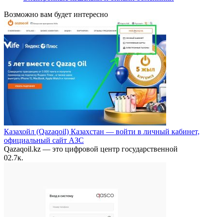
Возможно вам будет интересно
Казахойл (Qazaqoil) Казахстан — войти в личный кабинет,
официальный сайт АЗС
Qazaqoil.kz — это цифровой центр государственной
0
2.7к.