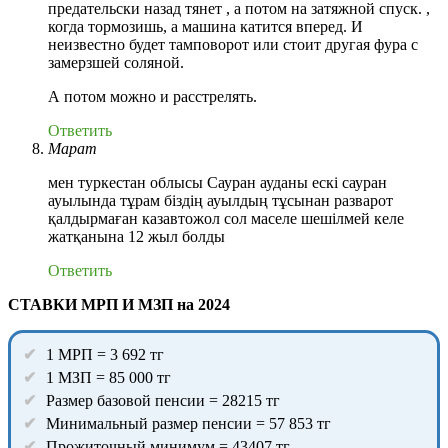
предательски назад тянет , а потом на затяжной спуск. ,
когда тормозишь, а машина катится вперед. И
неизвестно будет тамповорот или стоит другая фура с
замерзшей соляной.
А потом можно и расстрелять.
Ответить
Марат
мен туркестан облысы Сауран ауданы ескі сауран
ауылында тұрам біздің ауылдың тұсынан разварот
қалдырмаған казавтожол сол маселе шешілмей келе
жатқанына 12 жыл болды
Ответить
СТАВКИ МРП И МЗП на 2024
1 МРП = 3 692 тг
1 МЗП = 85 000 тг
Размер базовой пенсии = 28215 тг
Минимальный размер пенсии = 57 853 тг
Прожиточный минимум = 43407 тг