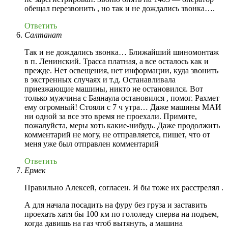
обещал перезвонить , но так и не дождались звонка….
Ответить
Салтанат
Так и не дождались звонка… Ближайший шиномонтаж
в п. Ленинский. Трасса платная, а все осталось как и
прежде. Нет освещения, нет информации, куда звонить
в экстренных случаях и т.д. Останавливала
приезжающие машины, никто не остановился. Вот
только мужчина с Баянаула остановился , помог. Рахмет
ему огромный! Стояли с 7 ч утра… Даже машины МАИ
ни одной за все это время не проехали. Примите,
пожалуйста, меры хоть какие-нибудь. Даже продолжить
комментарий не могу, не отправляется, пишет, что от
меня уже был отправлен комментарий
Ответить
Ермек
Правильно Алексей, согласен. Я бы тоже их расстрелял .
А для начала посадить на фуру без груза и заставить
проехать хатя бы 100 км по гололеду сперва на подъем,
когда давишь на газ чтоб вытянуть, а машина