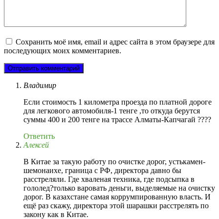
Сохранить моё имя, email и адрес сайта в этом браузере для
последующих моих комментариев.
Владимир
Если стоимость 1 километра проезда по платной дороге
для легкового автомобиля-1 тенге ,то откуда берутся
суммы 400 и 200 тенге на трассе Алматы-Капчагай ????
Ответить
Алексей
В Китае за такую работу по очистке дорог, устькамен-
шемонаихе, граница с РФ, директора давно бы
расстреляли. Где хваленая техника, где подсыпка в
гололед?только варовать деньги, выделяемые на очистку
дорог. В казахстане самая коррумпированную власть. И
ещё раз скажу, директора этой шарашки расстрелять по
закону как в Китае.