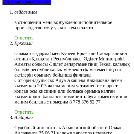
сейдазимов
в отношении меня возбуждено исполнительное
производство хочу узнать кем и за что
Ответить
Еркегали
саламатсыздарма! мен Кубеев Еркегали Сабыргаливич
отниш «Қазақстан Республикасы Әділет Министрлігі
Алматы облысы Әділет департаментінің Текелі қалалық
бөлімі» республикалық мемлекеттік мекемесінің сот
актілерін орындау бойынша филиалы
Сот орындаушысы: Алуа Акашева Какимовна деген
кызметкер 2015 жылы меним устимнен ис и арест
коиган осы кисинин или болмаса орнына калган
кызметкрдин баиланыс номирин табуга комектесинши
меним баиланыс номерим 8 778 376 52 77
Ответить
Айдарбек
Судебный иполнитель Акмолинской области Олжас
Алдажанов 25.06.21 наложил арест за неуплату