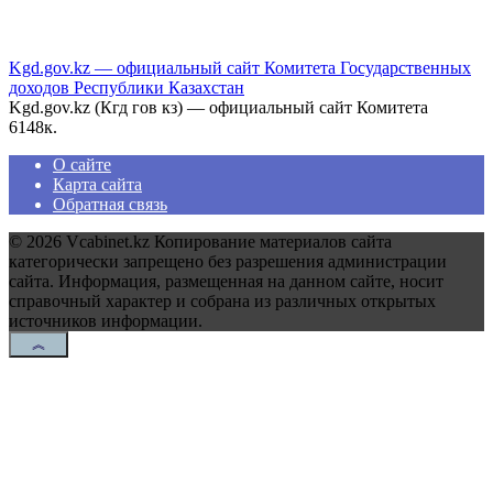
Kgd.gov.kz — официальный сайт Комитета Государственных
доходов Республики Казахстан
Kgd.gov.kz (Кгд гов кз) — официальный сайт Комитета
6
148к.
О сайте
Карта сайта
Обратная связь
© 2026 Vcabinet.kz Копирование материалов сайта
категорически запрещено без разрешения администрации
сайта. Информация, размещенная на данном сайте, носит
справочный характер и собрана из различных открытых
источников информации.