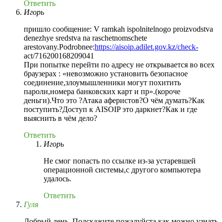
Ответить
Игорь
пришло сообщение: V ramkah ispolnitelnogo proizvodstva
denezhye sredstva na raschetnomschete
arestovany.Podrobnee:
https://aisoip.adilet.gov.kz/check-
act/716200168209041
При попытке перейти по адресу не открывается во всех
браузерах : «невозможно установить безопасное
соединение,злоумышленники могут похитить
пароли,номера банковских карт и пр».(короче
деньги).Что это ?Атака аферистов?О чём думать?Как
поступить?Доступ к AISOIP это даркнет?Как и где
выяснить в чём дело?
Ответить
Игорь
Не смог попасть по ссылке из-за устаревшей
операционной системы,с другого компьютера
удалось.
Ответить
Гуля
Добрый день. Подскажите пожалуйста как можно узнать