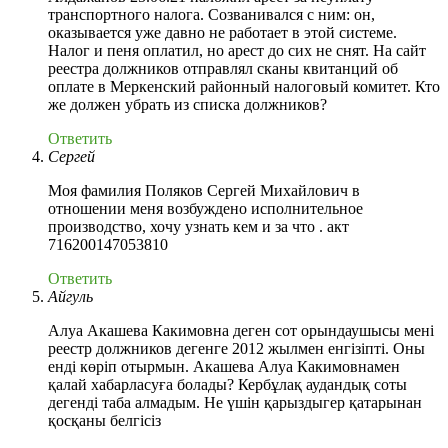
транспортного налога. Созванивался с ним: он,
оказывается уже давно не работает в этой системе.
Налог и пеня оплатил, но арест до сих не снят. На сайт
реестра должников отправлял сканы квитанций об
оплате в Меркенский районный налоговый комитет. Кто
же должен убрать из списка должников?
Ответить
Сергей
Моя фамилия Поляков Сергей Михайлович в
отношении меня возбуждено исполнительное
производство, хочу узнать кем и за что . акт
716200147053810
Ответить
Айгуль
Алуа Акашева Какимовна деген сот орындаушысы мені
реестр должников дегенге 2012 жылмен енгізіпті. Оны
енді көріп отырмын. Акашева Алуа Какимовнамен
қалай хабарласуға болады? Кербұлақ аудандық соты
дегенді таба алмадым. Не үшін қарыздыгер қатарынан
қосқаны белгісіз