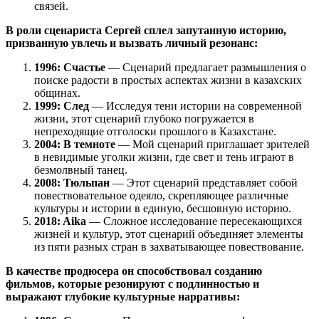
связей.
В роли сценариста Сергей сплел запутанную историю,
призванную увлечь и вызвать личный резонанс:
1996: Счастье
— Сценарий предлагает размышления о
поиске радости в простых аспектах жизни в казахских
общинах.
1999: След
— Исследуя тени истории на современной
жизни, этот сценарий глубоко погружается в
непреходящие отголоски прошлого в Казахстане.
2004: В темноте
— Мой сценарий приглашает зрителей
в невидимые уголки жизни, где свет и тень играют в
безмолвный танец.
2008: Тюльпан
— Этот сценарий представляет собой
повествовательное одеяло, скрепляющее различные
культуры и истории в единую, бесшовную историю.
2018: Aika
— Сложное исследование пересекающихся
жизней и культур, этот сценарий объединяет элементы
из пяти разных стран в захватывающее повествование.
В качестве продюсера он способствовал созданию
фильмов, которые резонируют с подлинностью и
выражают глубокие культурные нарративы: