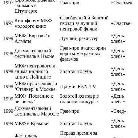
1997
Гран-при
«Счастье»
фильмов в
Штутгарте
Серебряный и Золотой
Кинофорум МКФ
1997
гвозди за лучший
«Счастье»
молодого кино
неигровой фильм
МКФ ‘Евразия’ в
«День
1998
Лучший режиссер
Алматы
хлеба»
Гран-при в категории
Документальный
«День
1998
короткометражных
фестиваль в Ньоне
хлеба»
фильмов
МКФ неигрового и
«День
1998
анимационного
Золотая голубь
хлеба»
кино в Лейпциге
МКФ прав человека
«День
1998
Премия REN-TV
‘Сталкер’ в Москве
хлеба»
МКФ ‘Послание к
Золотой кентавр в
«День
1999
человеку’
главном конкурсе
хлеба»
Документальный
1999
Гран-при
«След»
фестиваль в Марселе
«День
1999
МКФ в Кракове
Золотая голубь
хлеба»
Первая премия за
Фестиваль