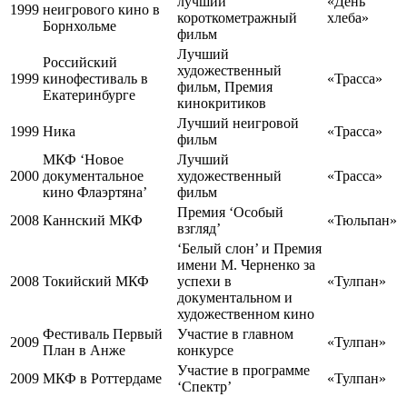
лучший
«День
1999
неигрового кино в
короткометражный
хлеба»
Борнхольме
фильм
Лучший
Российский
художественный
1999
кинофестиваль в
«Трасса»
фильм, Премия
Екатеринбурге
кинокритиков
Лучший неигровой
1999
Ника
«Трасса»
фильм
МКФ ‘Новое
Лучший
2000
документальное
художественный
«Трасса»
кино Флаэртяна’
фильм
Премия ‘Особый
2008
Каннский МКФ
«Тюльпан»
взгляд’
‘Белый слон’ и Премия
имени М. Черненко за
2008
Токийский МКФ
успехи в
«Тулпан»
документальном и
художественном кино
Фестиваль Первый
Участие в главном
2009
«Тулпан»
План в Анже
конкурсе
Участие в программе
2009
МКФ в Роттердаме
«Тулпан»
‘Спектр’