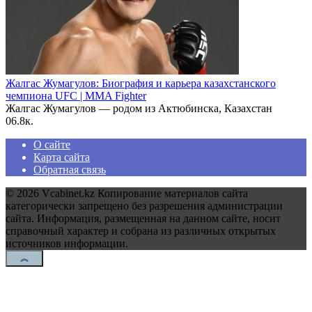
Жалгас Жумагулов: Биография и карьера казахстанского
чемпиона UFC | MMA Fighter
Жалгас Жумагулов — родом из Актюбинска, Казахстан
0
6.8к.
О сайте
Карта сайта
Обратная связь
© 2026 Vcabinet.kz Копирование материалов сайта
категорически запрещено без разрешения администрации
сайта. Информация, размещенная на данном сайте, носит
справочный характер и собрана из различных открытых
источников информации.