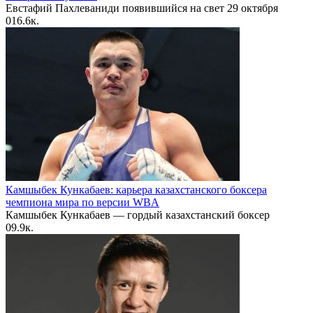
Евстафий Пахлеваниди появившийся на свет 29 октября
0
16.6к.
Камшыбек Кункабаев: карьера казахстанского боксера
чемпиона мира по версии WBA
Камшыбек Кункабаев — гордый казахстанский боксер
0
9.9к.