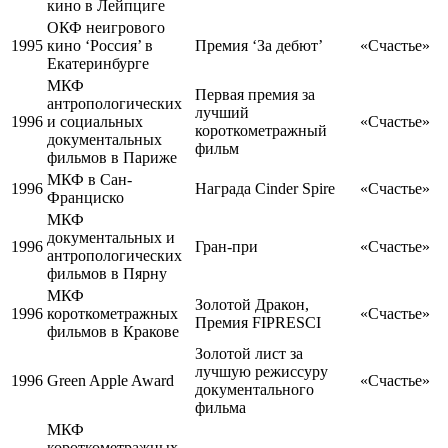
кино в Лейпциге
ОКФ неигрового
1995
кино ‘Россия’ в
Премия ‘За дебют’
«Счастье»
Екатеринбурге
МКФ
Первая премия за
антропологических
лучший
1996
и социальных
«Счастье»
короткометражный
документальных
фильм
фильмов в Париже
МКФ в Сан-
1996
Награда Cinder Spire
«Счастье»
Франциско
МКФ
документальных и
1996
Гран-при
«Счастье»
антропологических
фильмов в Пярну
МКФ
Золотой Дракон,
1996
короткометражных
«Счастье»
Премия FIPRESCI
фильмов в Кракове
Золотой лист за
лучшую режиссуру
1996
Green Apple Award
«Счастье»
документального
фильма
МКФ
короткометражных