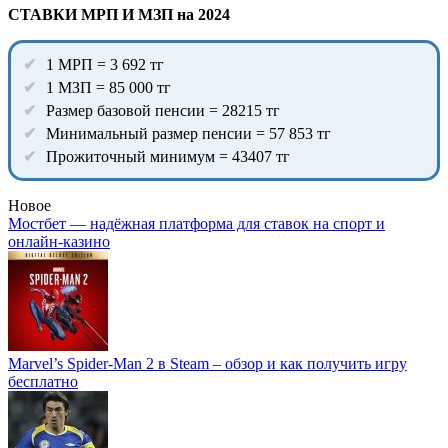
СТАВКИ МРП И МЗП на 2024
1 МРП = 3 692 тг
1 МЗП = 85 000 тг
Размер базовой пенсии = 28215 тг
Минимальный размер пенсии = 57 853 тг
Прожиточный минимум = 43407 тг
Новое
Мостбет — надёжная платформа для ставок на спорт и
онлайн-казино
Marvel’s Spider-Man 2 в Steam – обзор и как получить игру
бесплатно