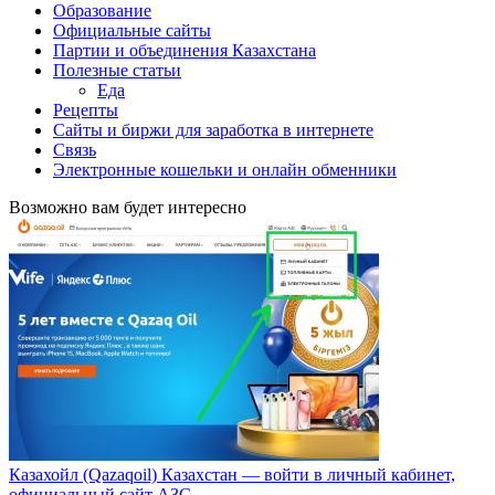
Образование
Официальные сайты
Партии и объединения Казахстана
Полезные статьи
Еда
Рецепты
Сайты и биржи для заработка в интернете
Связь
Электронные кошельки и онлайн обменники
Возможно вам будет интересно
Казахойл (Qazaqoil) Казахстан — войти в личный кабинет,
официальный сайт АЗС