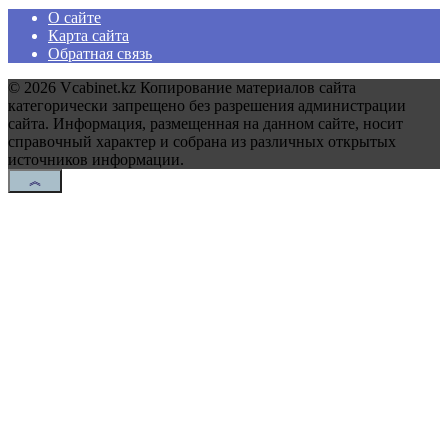
О сайте
Карта сайта
Обратная связь
© 2026 Vcabinet.kz Копирование материалов сайта
категорически запрещено без разрешения администрации
сайта. Информация, размещенная на данном сайте, носит
справочный характер и собрана из различных открытых
источников информации.