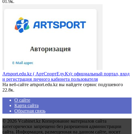
0
1.9к.
Artsport.edu.kz ( АртСпортЕду.Кз): официальный портал, вход
и регистрация личного кабинета пользователя
На веб-сайте artsport.edu.kz вы найдете сервис подушевого
2
2.8к.
О сайте
Карта сайта
Обратная связь
© 2026 Vcabinet.kz Копирование материалов сайта
категорически запрещено без разрешения администрации
сайта. Информация, размещенная на данном сайте, носит