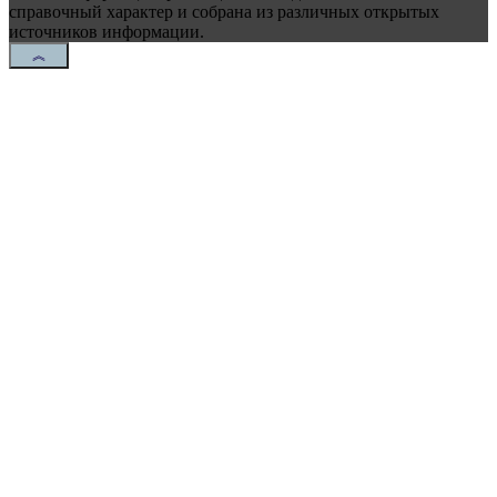
справочный характер и собрана из различных открытых
источников информации.