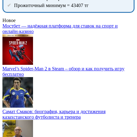
Прожиточный минимум = 43407 тг
Новое
Мостбет — надёжная платформа для ставок на спорт и
онлайн-казино
Marvel’s Spider-Man 2 в Steam – обзор и как получить игру
бесплатно
Самат Смаков: биография, карьера и достижения
казахстанского футболиста и тренера