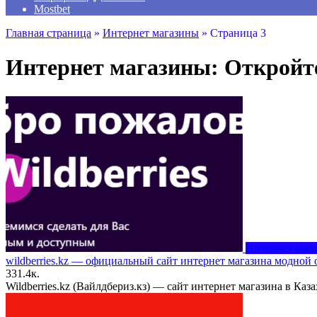
Mostbet
Главная страница
»
Интернет магазины
»
Страница 3
Интернет магазины: Откройт
Интернет маг
wildberries.kz — официальный сайт интернет магазина модной 
3
31.4к.
Wildberries.kz (Вайлдбериз.кз) — сайт интернет магазина в Ка