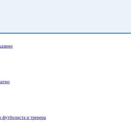
казино
латно
о футболиста и тренера