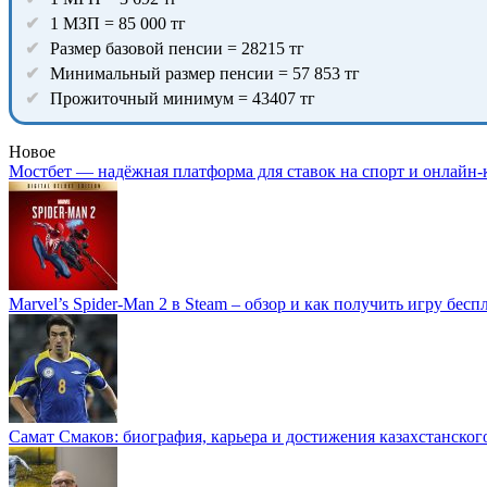
1 МЗП = 85 000 тг
Размер базовой пенсии = 28215 тг
Минимальный размер пенсии = 57 853 тг
Прожиточный минимум = 43407 тг
Новое
Мостбет — надёжная платформа для ставок на спорт и онлайн-
Marvel’s Spider-Man 2 в Steam – обзор и как получить игру бесп
Самат Смаков: биография, карьера и достижения казахстанског