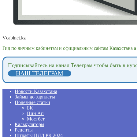
Vcabinet.kz
Гид по личным кабинетам и официальным сайтам Казахстана а 
Подпиcывайтесь на канал Телеграм чтобы быть в кур
НАШ ТЕЛЕГРАМ
Новости Казахстана
Займы до зарплаты
Полезные статьи
БК
Пин Ап
Мостбет
Калькуляторы
Рецепты
Штрафы ПДД РК 2024