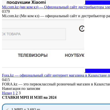
Интернет маг
Mi.com.kz (ми ком кз) — Официальный сайт дистрибьютора эле
0
379
Mi.com.kz (Ми ком кз) — официальный сайт и дистрибьютор ра
Интернет маг
Fora.kz — официальный сайт интернет магазина в Казахстане 
0
415
FORA.kz — это первоклассный розничный магазин в Казахста
Навигация по записям
Назад
1
2
3
СТАВКИ МРП И МЗП на 2024
1 МРП = 3 692 тг