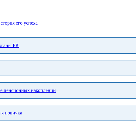
стория его успеха
органы РК
тие пенсионных накоплений
ля новичка