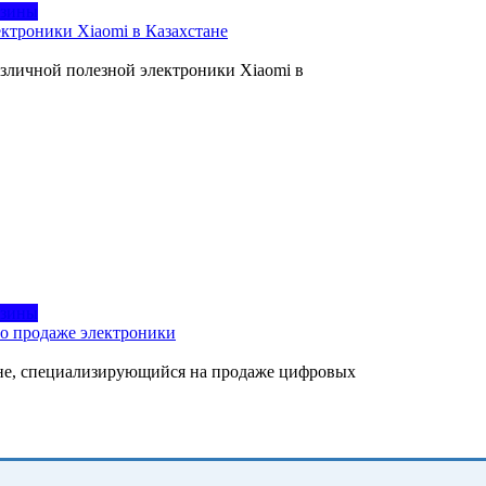
азины
ктроники Xiaomi в Казахстане
зличной полезной электроники Xiaomi в
азины
по продаже электроники
не, специализирующийся на продаже цифровых