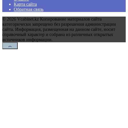
Карта сайта
Обратная связь
© 2026 Vcabinet.kz Копирование материалов сайта
категорически запрещено без разрешения администрации
сайта. Информация, размещенная на данном сайте, носит
справочный характер и собрана из различных открытых
источников информации.