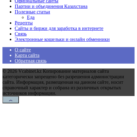
Официальные сайты
Партии и объединения Казахстана
Полезные статьи
Еда
Рецепты
Сайты и биржи для заработка в интернете
Связь
Электронные кошельки и онлайн обменники
О сайте
Карта сайта
Обратная связь
© 2026 Vcabinet.kz Копирование материалов сайта
категорически запрещено без разрешения администрации
сайта. Информация, размещенная на данном сайте, носит
справочный характер и собрана из различных открытых
источников информации.